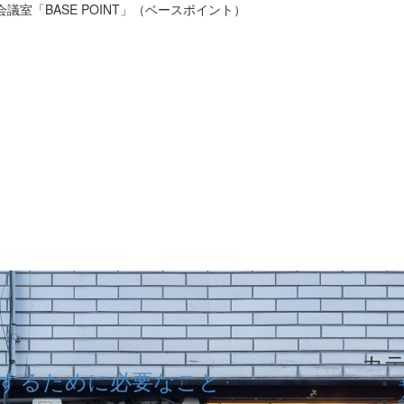
議室「BASE POINT」（ベースポイント）
EETING
BOOTH
ACCESS
ABOUT
室／2F
シェアオフィス／3F
アクセス
BASE PO
するために必要なこと