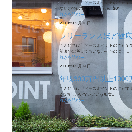
こんにちは！ベースポイントのさだで
ないのではないでしょうか。201...
続きを読む→
2019年09月06日
フリーランスほど健
こんにちは！ベースポイントのさだで
前までは考えてもいなかったのに、...
続きを読む→
2019年09月04日
年収300万円以上10
こんにちは。ベースポイントのさだです。
2~3％しかいないという現実...
続きを読む→