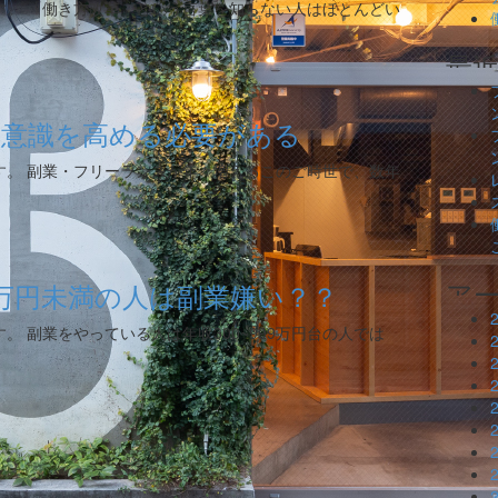
す。 「働き方改革」という言葉を知らない人はほとんどい
康意識を高める必要がある
す。 副業・フリーランスが年々増えるこのご時世で、数年
00万円未満の人は副業嫌い？？
 副業をやっている人は年収300~999万円台の人では