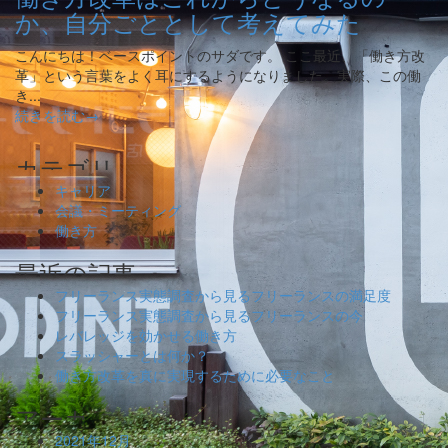
か、自分ごととして考えてみた
こんにちは！ベースポイントのサダです。 ここ最近、「働き方改
革」という言葉をよく耳にするようになりました。実際、この働
き...
続きを読む→
キャリア
会議・ミーティング
働き方
フリーランス実態調査から見るフリーランスの満足度
フリーランス実態調査から見るフリーランスの今
レバレッジを効かせる働き方
スラッシャーとは何か？
働き方改革を真に実現するために必要なこと
2021年12月