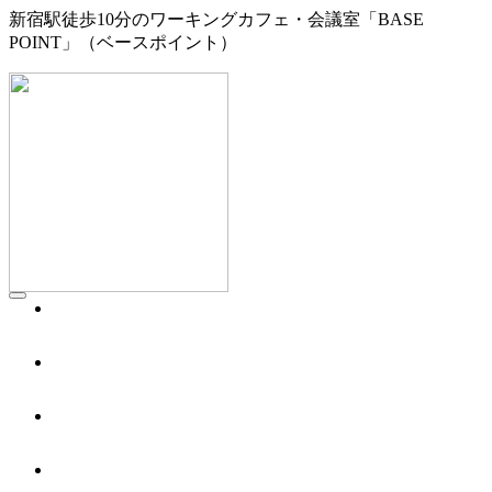
新宿駅徒歩10分のワーキングカフェ・会議室「BASE
POINT」（ベースポイント）
WORKING CAFE
ワーキングカフェ／1F
MEETING
会議室／2F
BOOTH
シェアオフィス／3F
ACCESS
アクセス