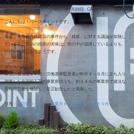
2017年1月23日
CATEGORY：働き方
こんにちは！ベースポイントです。
最近、大手広告代理店の事件から「残業」に対する議論が加熱し
ています。現場の残業の実体は、世の中が認識しているよりも、
ひどい現状にあるようです。
＝＝＝＝＝
厚生労働省は１７日、労働基準監督署が昨年４～９月に立ち入り
調査した全国約１万の事業所のうち、約４４％の事業所で違法な
長時間労働を確認し、是正勧告したと発表した。
引用：
過労死ラインの「残業月８０時間超」３４５０件
_YOMIURIONLINE
＝＝＝＝＝
過労死ラインの残業時間は80時間