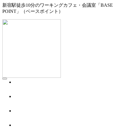
新宿駅徒歩10分のワーキングカフェ・会議室「BASE
POINT」（ベースポイント）
WORKING CAFE
ワーキングカフェ／1F
MEETING
会議室／2F
BOOTH
シェアオフィス／3F
ACCESS
アクセス