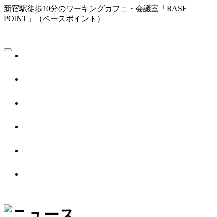
新宿駅徒歩10分のワーキングカフェ・会議室「BASE
POINT」（ベースポイント）
WORKING CAFE
ワーキングカフェ／1F
MEETING
会議室／2F
BOOTH
シェアオフィス／3F
ACCESS
アクセス
ABOUT US
BASE POINTとは
OTHER PLACE
オフィス別館