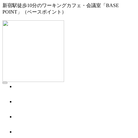
新宿駅徒歩10分のワーキングカフェ・会議室「BASE
POINT」（ベースポイント）
WORKING CAFE
ワーキングカフェ／1F
MEETING
会議室／2F
BOOTH
シェアオフィス／3F
ACCESS
アクセス