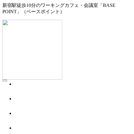
新宿駅徒歩10分のワーキングカフェ・会議室「BASE
POINT」（ベースポイント）
WORKING CAFE
ワーキングカフェ／1F
MEETING
会議室／2F
BOOTH
シェアオフィス／3F
ACCESS
アクセス